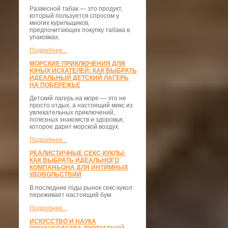
Развесной табак — это продукт,
который пользуется спросом у
многих курильщиков,
предпочитающих покупку табака в
упаковках,
Подробнее...
МОРСКИЕ ПРИКЛЮЧЕНИЯ ДЛЯ
ЮНЫХ ИСКАТЕЛЕЙ: КАК ВЫБРАТЬ
ИДЕАЛЬНЫЙ ДЕТСКИЙ ЛАГЕРЬ
НА ПОБЕРЕЖЬЕ
Детский лагерь на море — это не
просто отдых, а настоящий микс из
увлекательных приключений,
полезных знакомств и здоровья,
которое дарит морской воздух.
Подробнее...
РЕАЛИСТИЧНЫЕ СЕКС-КУКЛЫ:
КАК ВЫБРАТЬ ИДЕАЛЬНОГО
КОМПАНЬОНА ДЛЯ ИНТИМНЫХ
УДОВОЛЬСТВИЙ
В последние годы рынок секс-кукол
переживает настоящий бум.
Подробнее...
ИСКУССТВО И НАУКА