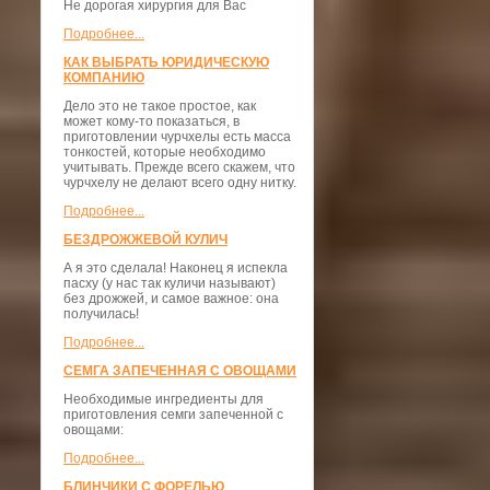
Не дорогая хирургия для Вас
Подробнее...
КАК ВЫБРАТЬ ЮРИДИЧЕСКУЮ
КОМПАНИЮ
Дело это не такое простое, как
может кому-то показаться, в
приготовлении чурчхелы есть масса
тонкостей, которые необходимо
учитывать. Прежде всего скажем, что
чурчхелу не делают всего одну нитку.
Подробнее...
БЕЗДРОЖЖЕВОЙ КУЛИЧ
А я это сделала! Наконец я испекла
пасху (у нас так куличи называют)
без дрожжей, и самое важное: она
получилась!
Подробнее...
СЕМГА ЗАПЕЧЕННАЯ С ОВОЩАМИ
Необходимые ингредиенты для
приготовления семги запеченной с
овощами:
Подробнее...
БЛИНЧИКИ С ФОРЕЛЬЮ