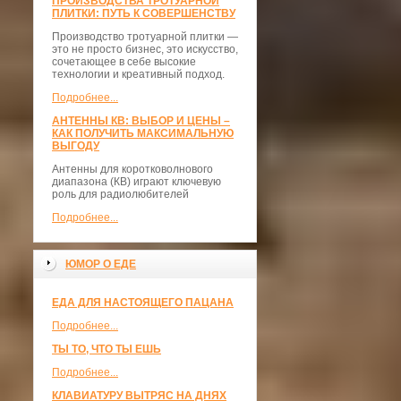
ПРОИЗВОДСТВА ТРОТУАРНОЙ
ПЛИТКИ: ПУТЬ К СОВЕРШЕНСТВУ
Производство тротуарной плитки —
это не просто бизнес, это искусство,
сочетающее в себе высокие
технологии и креативный подход.
Подробнее...
АНТЕННЫ КВ: ВЫБОР И ЦЕНЫ –
КАК ПОЛУЧИТЬ МАКСИМАЛЬНУЮ
ВЫГОДУ
Антенны для коротковолнового
диапазона (КВ) играют ключевую
роль для радиолюбителей
Подробнее...
ЮМОР О ЕДЕ
ЕДА ДЛЯ НАСТОЯЩЕГО ПАЦАНА
Подробнее...
ТЫ ТО, ЧТО ТЫ ЕШЬ
Подробнее...
КЛАВИАТУРУ ВЫТРЯС НА ДНЯХ