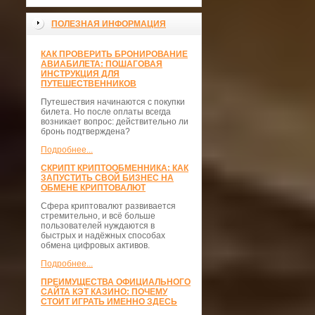
ПОЛЕЗНАЯ ИНФОРМАЦИЯ
КАК ПРОВЕРИТЬ БРОНИРОВАНИЕ
АВИАБИЛЕТА: ПОШАГОВАЯ
ИНСТРУКЦИЯ ДЛЯ
ПУТЕШЕСТВЕННИКОВ
Путешествия начинаются с покупки
билета. Но после оплаты всегда
возникает вопрос: действительно ли
бронь подтверждена?
Подробнее...
СКРИПТ КРИПТООБМЕННИКА: КАК
ЗАПУСТИТЬ СВОЙ БИЗНЕС НА
ОБМЕНЕ КРИПТОВАЛЮТ
Сфера криптовалют развивается
стремительно, и всё больше
пользователей нуждаются в
быстрых и надёжных способах
обмена цифровых активов.
Подробнее...
ПРЕИМУЩЕСТВА ОФИЦИАЛЬНОГО
САЙТА КЭТ КАЗИНО: ПОЧЕМУ
СТОИТ ИГРАТЬ ИМЕННО ЗДЕСЬ