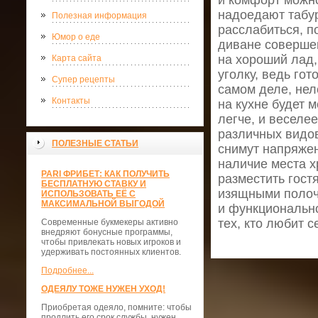
и комфорт можно
надоедают табур
Полезная информация
расслабиться, п
Юмор о еде
диване совершен
на хороший лад,
Карта сайта
уголку, ведь го
Супер рецепты
самом деле, неле
Контакты
на кухне будет 
легче, и веселе
различных видов
ПОЛЕЗНЫЕ СТАТЬИ
снимут напряжен
наличие места х
PARI ФРИБЕТ: КАК ПОЛУЧИТЬ
разместить гост
БЕСПЛАТНУЮ СТАВКУ И
изящными полоч
ИСПОЛЬЗОВАТЬ ЕЁ С
МАКСИМАЛЬНОЙ ВЫГОДОЙ
и функционально
тех, кто любит 
Современные букмекеры активно
внедряют бонусные программы,
чтобы привлекать новых игроков и
удерживать постоянных клиентов.
Подробнее...
ОДЕЯЛУ ТОЖЕ НУЖЕН УХОД!
Приобретая одеяло, помните: чтобы
продлить его срок службы, нужен