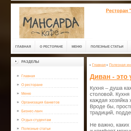
Ресторан 
ГЛАВНАЯ
О РЕСТОРАНЕ
МЕНЮ
ПОЛЕЗНЫЕ СТАТЬИ
РАЗДЕЛЫ
Главная
Полезная и
Диван - это
Главная
О ресторане
Кухня – душа ка
столовой. Кухня 
Меню
каждая хозяйка 
Организация банкетов
Вроде бы, прост
Бизнес-ланч
традиций, подд
Отдых-студентам
Не важно, каких
Полезные статьи