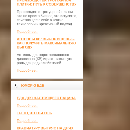
ПРОИЗВОДСТВА ТРОТУАРНОЙ
ПЛИТКИ: ПУТЬ К СОВЕРШЕНСТВУ
Производство тротуарной плитки —
это не просто бизнес, это искусство,
сочетающее в себе высокие
технологии и креативный подход.
Подробнее...
АНТЕННЫ КВ: ВЫБОР И ЦЕНЫ –
КАК ПОЛУЧИТЬ МАКСИМАЛЬНУЮ
ВЫГОДУ
Антенны для коротковолнового
диапазона (КВ) играют ключевую
роль для радиолюбителей
Подробнее...
ЮМОР О ЕДЕ
ЕДА ДЛЯ НАСТОЯЩЕГО ПАЦАНА
Подробнее...
ТЫ ТО, ЧТО ТЫ ЕШЬ
Подробнее...
КЛАВИАТУРУ ВЫТРЯС НА ДНЯХ