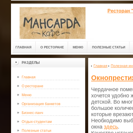
Ресторан 
ГЛАВНАЯ
О РЕСТОРАНЕ
МЕНЮ
ПОЛЕЗНЫЕ СТАТЬИ
РАЗДЕЛЫ
Главная
Полезная и
Окнопрести
Главная
О ресторане
Чердачное поме
хочется удобно 
Меню
детской. Во мно
Организация банкетов
большое количе
Бизнес-ланч
которые врезают
Необходимо выб
Отдых-студентам
окна
здесь
.
Полезные статьи