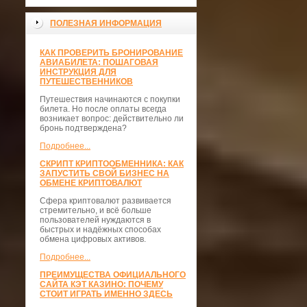
ПОЛЕЗНАЯ ИНФОРМАЦИЯ
КАК ПРОВЕРИТЬ БРОНИРОВАНИЕ
АВИАБИЛЕТА: ПОШАГОВАЯ
ИНСТРУКЦИЯ ДЛЯ
ПУТЕШЕСТВЕННИКОВ
Путешествия начинаются с покупки
билета. Но после оплаты всегда
возникает вопрос: действительно ли
бронь подтверждена?
Подробнее...
СКРИПТ КРИПТООБМЕННИКА: КАК
ЗАПУСТИТЬ СВОЙ БИЗНЕС НА
ОБМЕНЕ КРИПТОВАЛЮТ
Сфера криптовалют развивается
стремительно, и всё больше
пользователей нуждаются в
быстрых и надёжных способах
обмена цифровых активов.
Подробнее...
ПРЕИМУЩЕСТВА ОФИЦИАЛЬНОГО
САЙТА КЭТ КАЗИНО: ПОЧЕМУ
СТОИТ ИГРАТЬ ИМЕННО ЗДЕСЬ