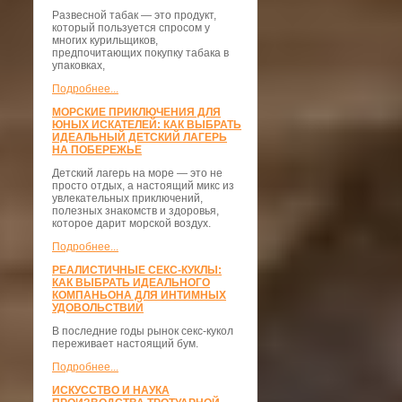
Развесной табак — это продукт,
который пользуется спросом у
многих курильщиков,
предпочитающих покупку табака в
упаковках,
Подробнее...
МОРСКИЕ ПРИКЛЮЧЕНИЯ ДЛЯ
ЮНЫХ ИСКАТЕЛЕЙ: КАК ВЫБРАТЬ
ИДЕАЛЬНЫЙ ДЕТСКИЙ ЛАГЕРЬ
НА ПОБЕРЕЖЬЕ
Детский лагерь на море — это не
просто отдых, а настоящий микс из
увлекательных приключений,
полезных знакомств и здоровья,
которое дарит морской воздух.
Подробнее...
РЕАЛИСТИЧНЫЕ СЕКС-КУКЛЫ:
КАК ВЫБРАТЬ ИДЕАЛЬНОГО
КОМПАНЬОНА ДЛЯ ИНТИМНЫХ
УДОВОЛЬСТВИЙ
В последние годы рынок секс-кукол
переживает настоящий бум.
Подробнее...
ИСКУССТВО И НАУКА