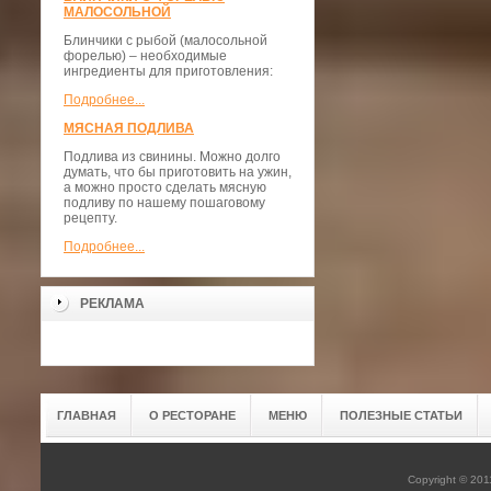
МАЛОСОЛЬНОЙ
Блинчики с рыбой (малосольной
форелью) – необходимые
ингредиенты для приготовления:
Подробнее...
МЯСНАЯ ПОДЛИВА
Подлива из свинины. Можно долго
думать, что бы приготовить на ужин,
а можно просто сделать мясную
подливу по нашему пошаговому
рецепту.
Подробнее...
РЕКЛАМА
ГЛАВНАЯ
О РЕСТОРАНЕ
МЕНЮ
ПОЛЕЗНЫЕ СТАТЬИ
Copyright © 20