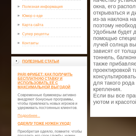
Качество устано
окна, его распо
Полезная информация
открываться и д
Юмор о еде
из-за наклона н
поэтому необход
Карта сайта
Удобным будет д
Супер рецепты
помощью специал
Контакты
лучей солнца вы
зависят от толщ
тоннель, балкон
ПОЛЕЗНЫЕ СТАТЬИ
также прибавляе
проектировкой т
PARI ФРИБЕТ: КАК ПОЛУЧИТЬ
консультировать
БЕСПЛАТНУЮ СТАВКУ И
для такого род
ИСПОЛЬЗОВАТЬ ЕЁ С
МАКСИМАЛЬНОЙ ВЫГОДОЙ
крепления.
Если вы все пра
Современные букмекеры активно
внедряют бонусные программы,
уютом и красото
чтобы привлекать новых игроков и
удерживать постоянных клиентов.
Подробнее...
ОДЕЯЛУ ТОЖЕ НУЖЕН УХОД!
Приобретая одеяло, помните: чтобы
продлить его срок службы, нужен