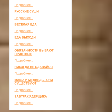
Подробнее...
РУССКИЕ СУШИ
Подробнее...
ВЕСЕЛАЯ ЕДА
Подробнее...
ЕДА ВЫХОДИ
Подробнее...
ОБЯЗАННОСТИ БЫВАЮТ
ПРИЯТНЫЕ
Подробнее...
НИКОГДА НЕ СДАВАЙСЯ
Подробнее...
МАША И МЕДВЕДЬ - ОНИ
СУЩЕСТВУЮТ
Подробнее...
ЗАВТРАК ЯДЕРЩИКА
Подробнее...