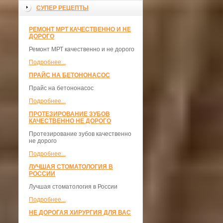
СУПЕР РЕЦЕПТЫ
РЕМОНТ МРТ КАЧЕСТВЕННО И НЕ
ДОРОГО
Ремонт МРТ качественно и не дорого
Подробнее...
ПРАЙС НА БЕТОНОНАСОС
Прайс на бетононасос
Подробнее...
ПРОТЕЗИРОВАНИЕ ЗУБОВ
КАЧЕСТВЕННО НЕ ДОРОГО
Протезирование зубов качественно
не дорого
Подробнее...
ЛУЧШАЯ СТОМАТОЛОГИЯ В
РОССИИ
Лучшая стоматология в России
Подробнее...
НЕ ДОРОГАЯ ХИРУРГИЯ ДЛЯ ВАС