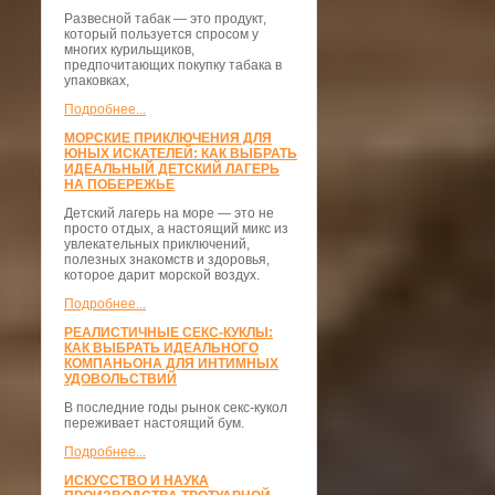
Развесной табак — это продукт,
который пользуется спросом у
многих курильщиков,
предпочитающих покупку табака в
упаковках,
Подробнее...
МОРСКИЕ ПРИКЛЮЧЕНИЯ ДЛЯ
ЮНЫХ ИСКАТЕЛЕЙ: КАК ВЫБРАТЬ
ИДЕАЛЬНЫЙ ДЕТСКИЙ ЛАГЕРЬ
НА ПОБЕРЕЖЬЕ
Детский лагерь на море — это не
просто отдых, а настоящий микс из
увлекательных приключений,
полезных знакомств и здоровья,
которое дарит морской воздух.
Подробнее...
РЕАЛИСТИЧНЫЕ СЕКС-КУКЛЫ:
КАК ВЫБРАТЬ ИДЕАЛЬНОГО
КОМПАНЬОНА ДЛЯ ИНТИМНЫХ
УДОВОЛЬСТВИЙ
В последние годы рынок секс-кукол
переживает настоящий бум.
Подробнее...
ИСКУССТВО И НАУКА