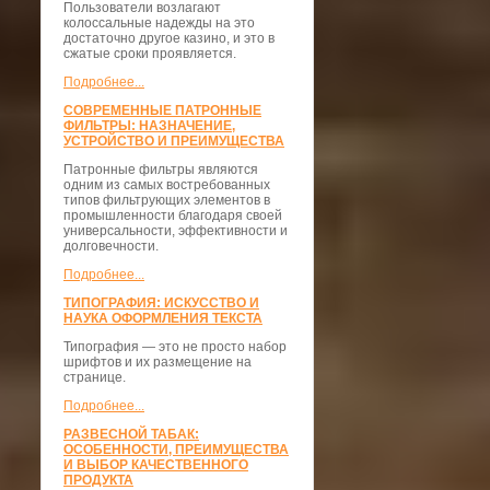
Пользователи возлагают
колоссальные надежды на это
достаточно другое казино, и это в
сжатые сроки проявляется.
Подробнее...
СОВРЕМЕННЫЕ ПАТРОННЫЕ
ФИЛЬТРЫ: НАЗНАЧЕНИЕ,
УСТРОЙСТВО И ПРЕИМУЩЕСТВА
Патронные фильтры являются
одним из самых востребованных
типов фильтрующих элементов в
промышленности благодаря своей
универсальности, эффективности и
долговечности.
Подробнее...
ТИПОГРАФИЯ: ИСКУССТВО И
НАУКА ОФОРМЛЕНИЯ ТЕКСТА
Типография — это не просто набор
шрифтов и их размещение на
странице.
Подробнее...
РАЗВЕСНОЙ ТАБАК:
ОСОБЕННОСТИ, ПРЕИМУЩЕСТВА
И ВЫБОР КАЧЕСТВЕННОГО
ПРОДУКТА