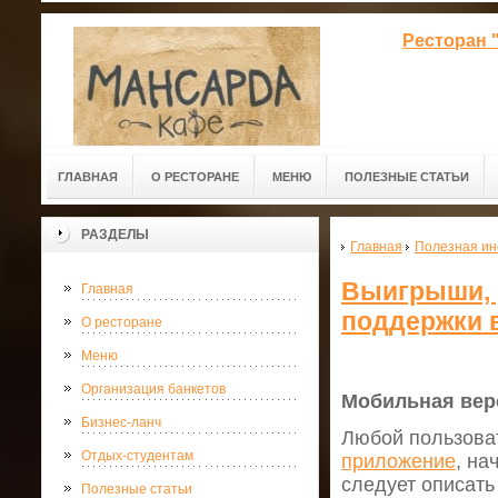
Ресторан 
ГЛАВНАЯ
О РЕСТОРАНЕ
МЕНЮ
ПОЛЕЗНЫЕ СТАТЬИ
РАЗДЕЛЫ
Главная
Полезная и
Выигрыши, 
Главная
поддержки 
О ресторане
Меню
Организация банкетов
Мобильная вер
Бизнес-ланч
Любой пользоват
Отдых-студентам
приложение
, на
следует описать
Полезные статьи