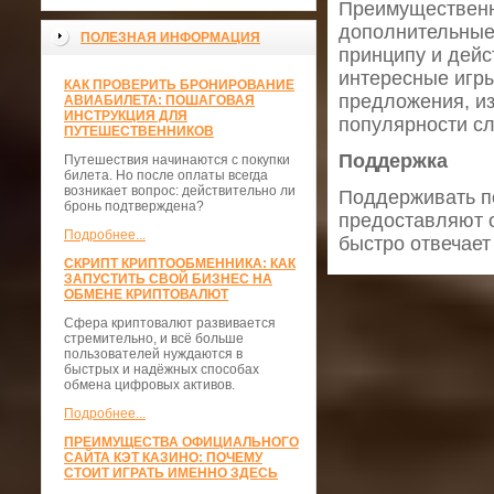
Преимущественн
дополнительные 
ПОЛЕЗНАЯ ИНФОРМАЦИЯ
принципу и дейс
интересные игры
КАК ПРОВЕРИТЬ БРОНИРОВАНИЕ
предложения, из
АВИАБИЛЕТА: ПОШАГОВАЯ
ИНСТРУКЦИЯ ДЛЯ
популярности сл
ПУТЕШЕСТВЕННИКОВ
Поддержка
Путешествия начинаются с покупки
билета. Но после оплаты всегда
возникает вопрос: действительно ли
Поддерживать по
бронь подтверждена?
предоставляют 
Подробнее...
быстро отвечает 
СКРИПТ КРИПТООБМЕННИКА: КАК
ЗАПУСТИТЬ СВОЙ БИЗНЕС НА
ОБМЕНЕ КРИПТОВАЛЮТ
Сфера криптовалют развивается
стремительно, и всё больше
пользователей нуждаются в
быстрых и надёжных способах
обмена цифровых активов.
Подробнее...
ПРЕИМУЩЕСТВА ОФИЦИАЛЬНОГО
САЙТА КЭТ КАЗИНО: ПОЧЕМУ
СТОИТ ИГРАТЬ ИМЕННО ЗДЕСЬ