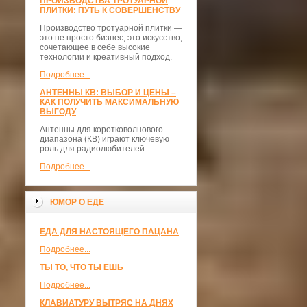
ПРОИЗВОДСТВА ТРОТУАРНОЙ
ПЛИТКИ: ПУТЬ К СОВЕРШЕНСТВУ
Производство тротуарной плитки —
это не просто бизнес, это искусство,
сочетающее в себе высокие
технологии и креативный подход.
Подробнее...
АНТЕННЫ КВ: ВЫБОР И ЦЕНЫ –
КАК ПОЛУЧИТЬ МАКСИМАЛЬНУЮ
ВЫГОДУ
Антенны для коротковолнового
диапазона (КВ) играют ключевую
роль для радиолюбителей
Подробнее...
ЮМОР О ЕДЕ
ЕДА ДЛЯ НАСТОЯЩЕГО ПАЦАНА
Подробнее...
ТЫ ТО, ЧТО ТЫ ЕШЬ
Подробнее...
КЛАВИАТУРУ ВЫТРЯС НА ДНЯХ