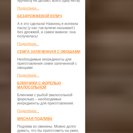
чурчхелу не делают всего одну нитку.
Подробнее...
БЕЗДРОЖЖЕВОЙ КУЛИЧ
А я это сделала! Наконец я испекла
пасху (у нас так куличи называют)
без дрожжей, и самое важное: она
получилась!
Подробнее...
СЕМГА ЗАПЕЧЕННАЯ С ОВОЩАМИ
Необходимые ингредиенты для
приготовления семги запеченной с
овощами:
Подробнее...
БЛИНЧИКИ С ФОРЕЛЬЮ
МАЛОСОЛЬНОЙ
Блинчики с рыбой (малосольной
форелью) – необходимые
ингредиенты для приготовления:
Подробнее...
МЯСНАЯ ПОДЛИВА
Подлива из свинины. Можно долго
думать, что бы приготовить на ужин,