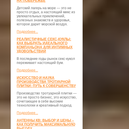
НА ПОБЕРЕЖЬЕ
Детский лагерь на море — это не
просто отдых, а настоящий микс из
увлекательных приключений,
полезных знакомств и здоровья,
которое дарит морской воздух.
Подробнее...
РЕАЛИСТИЧНЫЕ СЕКС-КУКЛЫ:
КАК ВЫБРАТЬ ИДЕАЛЬНОГО
КОМПАНЬОНА ДЛЯ ИНТИМНЫХ
УДОВОЛЬСТВИЙ
В последние годы рынок секс-кукол
переживает настоящий бум.
Подробнее...
ИСКУССТВО И НАУКА
ПРОИЗВОДСТВА ТРОТУАРНОЙ
ПЛИТКИ: ПУТЬ К СОВЕРШЕНСТВУ
Производство тротуарной плитки —
это не просто бизнес, это искусство,
сочетающее в себе высокие
технологии и креативный подход.
Подробнее...
АНТЕННЫ КВ: ВЫБОР И ЦЕНЫ –
КАК ПОЛУЧИТЬ МАКСИМАЛЬНУЮ
ВЫГОДУ