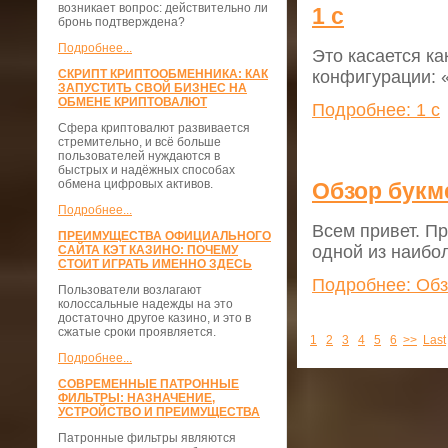
возникает вопрос: действительно ли
1 с
бронь подтверждена?
Подробнее...
Это касается к
конфигурации: 
СКРИПТ КРИПТООБМЕННИКА: КАК
ЗАПУСТИТЬ СВОЙ БИЗНЕС НА
ОБМЕНЕ КРИПТОВАЛЮТ
Подробнее: 1 с
Сфера криптовалют развивается
стремительно, и всё больше
пользователей нуждаются в
быстрых и надёжных способах
обмена цифровых активов.
Обзор букм
Подробнее...
Всем привет. 
ПРЕИМУЩЕСТВА ОФИЦИАЛЬНОГО
одной из наибо
САЙТА КЭТ КАЗИНО: ПОЧЕМУ
СТОИТ ИГРАТЬ ИМЕННО ЗДЕСЬ
Подробнее: Обз
Пользователи возлагают
колоссальные надежды на это
достаточно другое казино, и это в
сжатые сроки проявляется.
1
2
3
4
5
6
>>
Last
Подробнее...
СОВРЕМЕННЫЕ ПАТРОННЫЕ
ФИЛЬТРЫ: НАЗНАЧЕНИЕ,
УСТРОЙСТВО И ПРЕИМУЩЕСТВА
Патронные фильтры являются