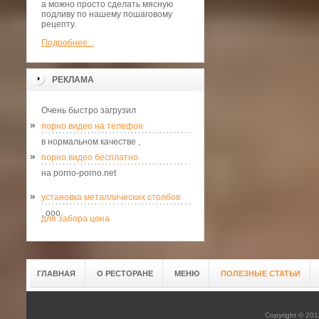
а можно просто сделать мясную
подливу по нашему пошаговому
рецепту.
Подробнее...
РЕКЛАМА
Очень быстро загрузил
порно видео на телефон
в нормальном качестве ,
порно видео бесплатно
на porno-porno.net
установка металлических столбов
, ооо.
для забора цена
ГЛАВНАЯ
О РЕСТОРАНЕ
МЕНЮ
ПОЛЕЗНЫЕ СТАТЬИ
Copyright © 20