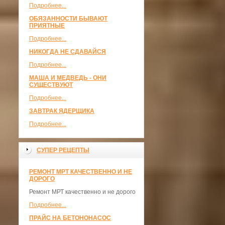
Подробнее...
ОБЯЗАННОСТИ БЫВАЮТ
ПРИЯТНЫЕ
Подробнее...
НИКОГДА НЕ СДАВАЙСЯ
Подробнее...
МАША И МЕДВЕДЬ - ОНИ
СУЩЕСТВУЮТ
Подробнее...
ЗАВТРАК ЯДЕРЩИКА
Подробнее...
СУПЕР РЕЦЕПТЫ
РЕМОНТ МРТ КАЧЕСТВЕННО И НЕ
ДОРОГО
Ремонт МРТ качественно и не дорого
Подробнее...
ПРАЙС НА БЕТОНОНАСОС