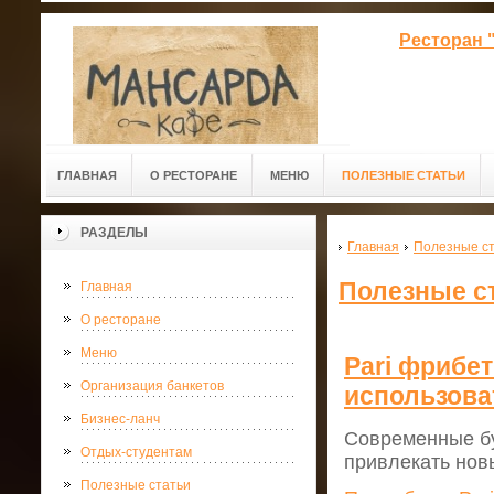
Ресторан 
ГЛАВНАЯ
О РЕСТОРАНЕ
МЕНЮ
ПОЛЕЗНЫЕ СТАТЬИ
РАЗДЕЛЫ
Главная
Полезные с
Полезные с
Главная
О ресторане
Меню
Pari фрибет
Организация банкетов
использова
Бизнес-ланч
Современные бу
Отдых-студентам
привлекать нов
Полезные статьи