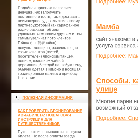
Подробнее: Музы
Подобная практика позволяет
девушке, как заполучить
постоянного гостя, так и доставить
неимоверное удовольствие своему
Мамба
партнеру,который как сарафанное
радио раскажит об эом
удовольствием своим друзьям и тем
сайт знакомств
самым увеличат пото клентов.
Ге́йша (яп. 芸者 гэйся) —
услуга сервиса
девушка,женщина, развлекающая
своих клиентов (гостей,
Подробнее: Ма
посетителей) японским танцем,
пением, ведением чайной
церемонии, беседой на любую тему,
обычно одетая в кимоно и носящая
традиционные макияж и причёску.
Название...
Способы, к
улице
ПОЛЕЗНАЯ ИНФОРМАЦИЯ
Многие парни не
возможный отказ
КАК ПРОВЕРИТЬ БРОНИРОВАНИЕ
АВИАБИЛЕТА: ПОШАГОВАЯ
Подробнее: Спо
ИНСТРУКЦИЯ ДЛЯ
ПУТЕШЕСТВЕННИКОВ
Путешествия начинаются с покупки
билета. Но после оплаты всегда