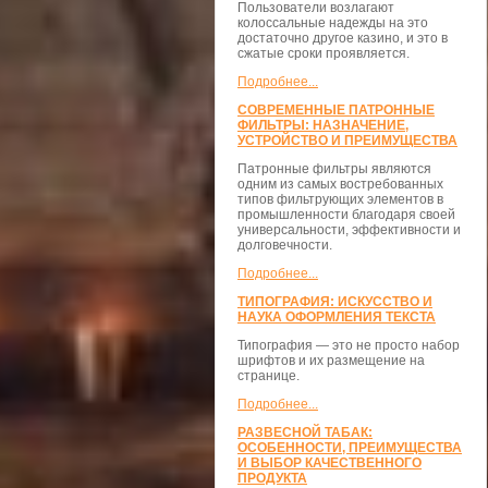
Пользователи возлагают
колоссальные надежды на это
достаточно другое казино, и это в
сжатые сроки проявляется.
Подробнее...
СОВРЕМЕННЫЕ ПАТРОННЫЕ
ФИЛЬТРЫ: НАЗНАЧЕНИЕ,
УСТРОЙСТВО И ПРЕИМУЩЕСТВА
Патронные фильтры являются
одним из самых востребованных
типов фильтрующих элементов в
промышленности благодаря своей
универсальности, эффективности и
долговечности.
Подробнее...
ТИПОГРАФИЯ: ИСКУССТВО И
НАУКА ОФОРМЛЕНИЯ ТЕКСТА
Типография — это не просто набор
шрифтов и их размещение на
странице.
Подробнее...
РАЗВЕСНОЙ ТАБАК:
ОСОБЕННОСТИ, ПРЕИМУЩЕСТВА
И ВЫБОР КАЧЕСТВЕННОГО
ПРОДУКТА