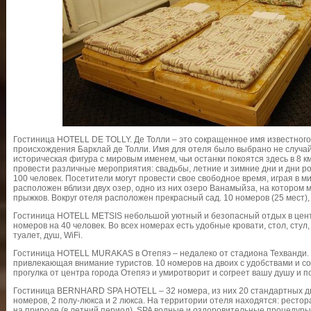
Гостиница HOTELL DE TOLLY. Де Толли – это сокращенное имя известного
происхождения Барклай де Толли. Имя для отеля было выбрано не случай
историческая фигура с мировым именем, чьи останки покоятся здесь в 8 к
провести различные мероприятия: свадьбы, летние и зимние дни и дни р
100 человек. Посетители могут провести свое свободное время, играя в м
расположен вблизи двух озер, одно из них озеро Ванамыйза, на котором 
прыжков. Вокруг отеля расположен прекрасный сад. 10 номеров (25 мест),
Гостиница HOTELL METSIS небольшой уютный и безопасный отдых в центр
номеров на 40 человек. Во всех номерах есть удобные кровати, стол, сту
туалет, душ, WiFi.
Гостиница HOTELL MURAKAS в Отепяэ – недалеко от стадиона Техванди.
привлекающая внимание туристов. 10 номеров на двоих с удобствами и 
прогулка от центра города Отепяэ и умиротворит и согреет вашу душу и 
Гостиница BERNHARD SPA HOTELL – 32 номера, из них 20 стандартных д
номеров, 2 полу-люкса и 2 люкса. На территории отеля находятся: рестор
на природе (в летний период), SPA водные и оздоровительные процедуры