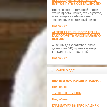
ПРОИЗВОДСТВА ТРОТУАРНОЙ
ПЛИТКИ: ПУТЬ К СОВЕРШЕНСТВУ
Производство тротуарной плитки —
это не просто бизнес, это искусство,
сочетающее в себе высокие
технологии и креативный подход.
Подробнее...
АНТЕННЫ КВ: ВЫБОР И ЦЕНЫ –
КАК ПОЛУЧИТЬ МАКСИМАЛЬНУЮ
ВЫГОДУ
Антенны для коротковолнового
диапазона (КВ) играют ключевую
роль для радиолюбителей
Подробнее...
ЮМОР О ЕДЕ
ЕДА ДЛЯ НАСТОЯЩЕГО ПАЦАНА
Подробнее...
ТЫ ТО, ЧТО ТЫ ЕШЬ
Подробнее...
КЛАВИАТУРУ ВЫТРЯС НА ДНЯХ