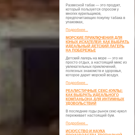
Развесной табак — это продукт,
который пользуется спросом у
многих курильщиков,
предпочитающих покупку табака в
упаковках,
Подробнее...
МОРСКИЕ ПРИКЛЮЧЕНИЯ ДЛЯ
ЮНЫХ ИСКАТЕЛЕЙ: КАК ВЫБРАТЬ
ИДЕАЛЬНЫЙ ДЕТСКИЙ ЛАГЕРЬ
НА ПОБЕРЕЖЬЕ
Детский лагерь на море — это не
просто отдых, а настоящий микс из
увлекательных приключений,
полезных знакомств и здоровья,
которое дарит морской воздух.
Подробнее...
РЕАЛИСТИЧНЫЕ СЕКС-КУКЛЫ:
КАК ВЫБРАТЬ ИДЕАЛЬНОГО
КОМПАНЬОНА ДЛЯ ИНТИМНЫХ
УДОВОЛЬСТВИЙ
В последние годы рынок секс-кукол
переживает настоящий бум.
Подробнее...
ИСКУССТВО И НАУКА