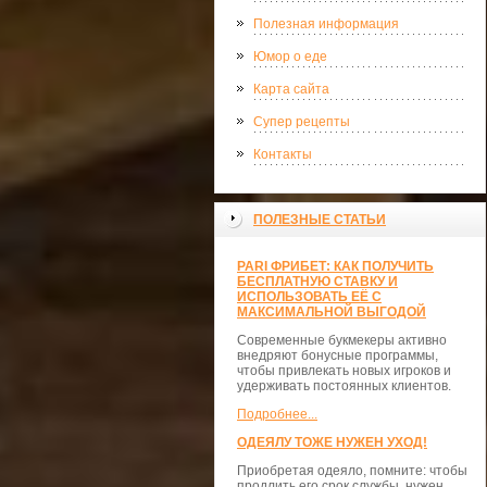
Полезная информация
Юмор о еде
Карта сайта
Супер рецепты
Контакты
ПОЛЕЗНЫЕ СТАТЬИ
PARI ФРИБЕТ: КАК ПОЛУЧИТЬ
БЕСПЛАТНУЮ СТАВКУ И
ИСПОЛЬЗОВАТЬ ЕЁ С
МАКСИМАЛЬНОЙ ВЫГОДОЙ
Современные букмекеры активно
внедряют бонусные программы,
чтобы привлекать новых игроков и
удерживать постоянных клиентов.
Подробнее...
ОДЕЯЛУ ТОЖЕ НУЖЕН УХОД!
Приобретая одеяло, помните: чтобы
продлить его срок службы, нужен