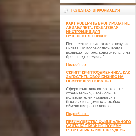
ПОЛЕЗНАЯ ИНФОРМАЦИЯ
КАК ПРОВЕРИТЬ БРОНИРОВАНИЕ
АВИАБИЛЕТА: ПОШАГОВАЯ
ИНСТРУКЦИЯ ДЛЯ
ПУТЕШЕСТВЕННИКОВ
Путешествия начинаются с покупки
билета. Но после оплаты всегда
возникает вопрос: действительно ли
бронь подтверждена?
Подробнее...
СКРИПТ КРИПТООБМЕННИКА: КАК
ЗАПУСТИТЬ СВОЙ БИЗНЕС НА
ОБМЕНЕ КРИПТОВАЛЮТ
Сфера криптовалют развивается
стремительно, и всё больше
пользователей нуждаются в
быстрых и надёжных способах
обмена цифровых активов.
Подробнее...
ПРЕИМУЩЕСТВА ОФИЦИАЛЬНОГО
САЙТА КЭТ КАЗИНО: ПОЧЕМУ
СТОИТ ИГРАТЬ ИМЕННО ЗДЕСЬ