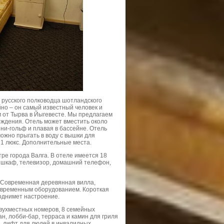
 русского полководца шотландского
но – он самый известный человек и
м от Тырва в Йыгевесте. Мы предлагаем
ождения. Отель может вместить около
ини-гольф и плавая в бассейне. Отель
можно прыгать в воду с вышки для
 1 люкс. Дополнительные места.
е города Валга. В отеле имеется 18
л, шкаф, телевизор, домашний телефон,
 Современная деревянная вилла,
современным оборудованием. Короткая
поднимет настроение.
вухместных номеров, 8 семейных
ан, лобби-бар, терраса и камин для гриля
, лифт для людей в инвалидных