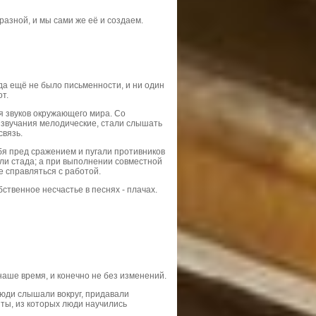
разной, и мы сами же её и создаем.
да ещё не было письменности, и ни один
от.
я звуков окружающего мира. Со
 звучания мелодические, стали слышать
связь.
бя пред сражением и пугали противников
ли стада; а при выполнении совместной
 справляться с работой.
ственное несчастье в песнях - плачах.
аше время, и конечно не без изменений.
люди слышали вокруг, придавали
ты, из которых люди научились