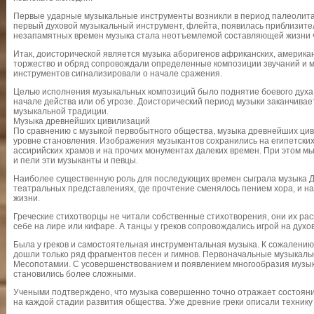
Первые ударные музыкальные инструменты возникли в период палеолита 
первый духовой музыкальный инструмент, флейта, появилась приблизител
незапамятных времен музыка стала неотъемлемой составляющей жизни 
Итак, доисторической является музыка аборигенов африканских, америка
торжество и обряд сопровождали определенные композиции звучаний и 
инструментов сигнализировали о начале сражения.
Целью исполнения музыкальных композиций было поднятие боевого духа,
начале действа или об угрозе. Доисторический период музыки заканчива
музыкальной традиции.
Музыка древнейших цивилизаций
По сравнению с музыкой первобытного общества, музыка древнейших ци
уровне становления. Изображения музыкантов сохранились на египетски
ассирийских храмов и на прочих монументах далеких времен. При этом мы
и пели эти музыканты и певцы.
Наиболее существенную роль для последующих времен сыграла музыка Др
театральных представлениях, где прочтение сменялось пением хора, и н
жизни.
Греческие стихотворцы не читали собственные стихотворения, они их рас
себе на лире или кифаре. А танцы у греков сопровождались игрой на духо
Была у греков и самостоятельная инструментальная музыка. К сожалению,
дошли только ряд фрагментов песен и гимнов. Первоначальные музыкаль
Месопотамии. С усовершенствованием и появлением многообразия музы
становились более сложными.
Учеными подтверждено, что музыка совершенно точно отражает состояни
на каждой стадии развития общества. Уже древние греки описали техник