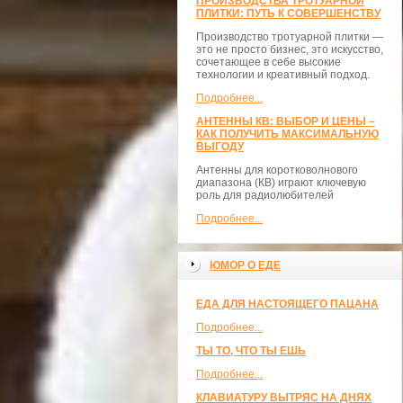
ПРОИЗВОДСТВА ТРОТУАРНОЙ
ПЛИТКИ: ПУТЬ К СОВЕРШЕНСТВУ
Производство тротуарной плитки —
это не просто бизнес, это искусство,
сочетающее в себе высокие
технологии и креативный подход.
Подробнее...
АНТЕННЫ КВ: ВЫБОР И ЦЕНЫ –
КАК ПОЛУЧИТЬ МАКСИМАЛЬНУЮ
ВЫГОДУ
Антенны для коротковолнового
диапазона (КВ) играют ключевую
роль для радиолюбителей
Подробнее...
ЮМОР О ЕДЕ
ЕДА ДЛЯ НАСТОЯЩЕГО ПАЦАНА
Подробнее...
ТЫ ТО, ЧТО ТЫ ЕШЬ
Подробнее...
КЛАВИАТУРУ ВЫТРЯС НА ДНЯХ