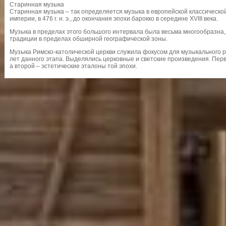
Старинная музыка
Старинная музыка – так определяется музыка в европейской классическо
империи, в 476 г. н. э., до окончания эпохи барокко в середине XVIII века.
Музыка в пределах этого большого интервала была весьма многообразна
традиции в пределах обширной географической зоны.
Музыка Римско-католической церкви служила фокусом для музыкального 
лет данного этапа. Выделялись церковные и светские произведения. Пер
а второй – эстетические эталоны той эпохи.