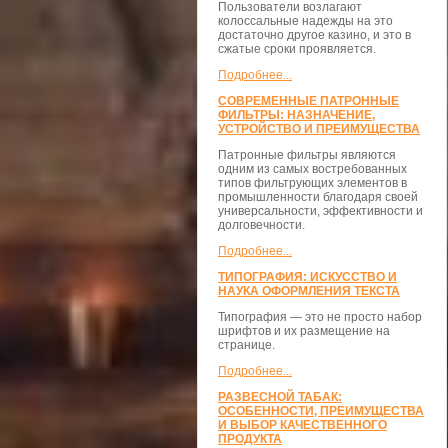
Пользователи возлагают
колоссальные надежды на это
достаточно другое казино, и это в
сжатые сроки проявляется.
Подробнее...
СОВРЕМЕННЫЕ ПАТРОННЫЕ
ФИЛЬТРЫ: НАЗНАЧЕНИЕ,
УСТРОЙСТВО И ПРЕИМУЩЕСТВА
Патронные фильтры являются
одним из самых востребованных
типов фильтрующих элементов в
промышленности благодаря своей
универсальности, эффективности и
долговечности.
Подробнее...
ТИПОГРАФИЯ: ИСКУССТВО И
НАУКА ОФОРМЛЕНИЯ ТЕКСТА
Типография — это не просто набор
шрифтов и их размещение на
странице.
Подробнее...
РАЗВЕСНОЙ ТАБАК:
ОСОБЕННОСТИ, ПРЕИМУЩЕСТВА
И ВЫБОР КАЧЕСТВЕННОГО
ПРОДУКТА