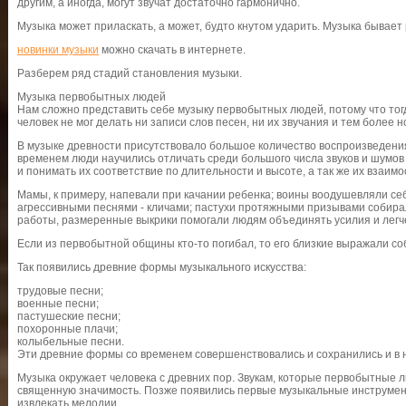
другим, а иногда, могут звучат достаточно гармонично.
Музыка может приласкать, а может, будто кнутом ударить. Музыка бывает 
новинки музыки
можно скачать в интернете.
Разберем ряд стадий становления музыки.
Музыка первобытных людей
Нам сложно представить себе музыку первобытных людей, потому что тог
человек не мог делать ни записи слов песен, ни их звучания и тем более н
В музыке древности присутствовало большое количество воспроизведени
временем люди научились отличать среди большого числа звуков и шумов
и понимать их соответствие по длительности и высоте, а так же их взаимо
Мамы, к примеру, напевали при качании ребенка; воины воодушевляли се
агрессивными песнями - кличами; пастухи протяжными призывами собира
работы, размеренные выкрики помогали людям объединять усилия и легче
Если из первобытной общины кто-то погибал, то его близкие выражали соб
Так появились древние формы музыкального искусства:
трудовые песни;
военные песни;
пастушеские песни;
похоронные плачи;
колыбельные песни.
Эти древние формы со временем совершенствовались и сохранились и в н
Музыка окружает человека с древних пор. Звукам, которые первобытные 
священную значимость. Позже появились первые музыкальные инструмен
извлекать мелодии.