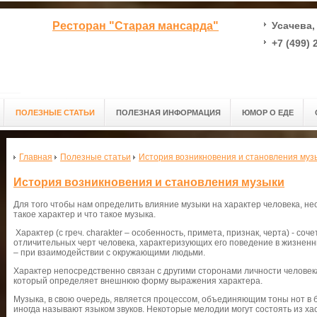
Ресторан "Старая мансарда"
Усачева, 
+7 (499) 
ПОЛЕЗНЫЕ СТАТЬИ
ПОЛЕЗНАЯ ИНФОРМАЦИЯ
ЮМОР О ЕДЕ
Главная
Полезные статьи
История возникновения и становления муз
История возникновения и становления музыки
Для того чтобы нам определить влияние музыки на характер человека, не
такое характер и что такое музыка.
Характер (с греч. charakter – особенность, примета, признак, черта) - со
отличительных черт человека, характеризующих его поведение в жизненн
– при взаимодействии с окружающими людьми.
Характер непосредственно связан с другими сторонами личности человека
который определяет внешнюю форму выражения характера.
Музыка, в свою очередь, является процессом, объединяющим тоны нот в б
иногда называют языком звуков. Некоторые мелодии могут состоять из ха