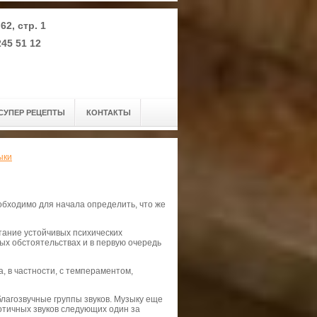
62, стр. 1
245 51 12
СУПЕР РЕЦЕПТЫ
КОНТАКТЫ
ыки
обходимо для начала определить, что же
четание устойчивых психических
ых обстоятельствах и в первую очередь
, в частности, с темпераментом,
лагозвучные группы звуков. Музыку еще
отичных звуков следующих один за