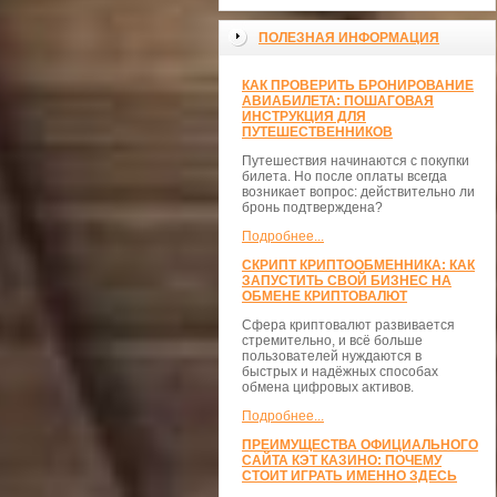
ПОЛЕЗНАЯ ИНФОРМАЦИЯ
КАК ПРОВЕРИТЬ БРОНИРОВАНИЕ
АВИАБИЛЕТА: ПОШАГОВАЯ
ИНСТРУКЦИЯ ДЛЯ
ПУТЕШЕСТВЕННИКОВ
Путешествия начинаются с покупки
билета. Но после оплаты всегда
возникает вопрос: действительно ли
бронь подтверждена?
Подробнее...
СКРИПТ КРИПТООБМЕННИКА: КАК
ЗАПУСТИТЬ СВОЙ БИЗНЕС НА
ОБМЕНЕ КРИПТОВАЛЮТ
Сфера криптовалют развивается
стремительно, и всё больше
пользователей нуждаются в
быстрых и надёжных способах
обмена цифровых активов.
Подробнее...
ПРЕИМУЩЕСТВА ОФИЦИАЛЬНОГО
САЙТА КЭТ КАЗИНО: ПОЧЕМУ
СТОИТ ИГРАТЬ ИМЕННО ЗДЕСЬ