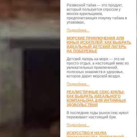
Развесной табак — это продукт,
который пользуется спросом у
многих курильщиков,
предпочитающих покупку табака в
упаковках,
Подробнее...
МОРСКИЕ ПРИКЛЮЧЕНИЯ ДЛЯ
ЮНЫХ ИСКАТЕЛЕЙ: КАК ВЫБРАТЬ
ИДЕАЛЬНЫЙ ДЕТСКИЙ ЛАГЕРЬ
НА ПОБЕРЕЖЬЕ
Детский лагерь на море — это не
просто отдых, а настоящий микс из
увлекательных приключений,
полезных знакомств и здоровья,
которое дарит морской воздух.
Подробнее...
РЕАЛИСТИЧНЫЕ СЕКС-КУКЛЫ:
КАК ВЫБРАТЬ ИДЕАЛЬНОГО
КОМПАНЬОНА ДЛЯ ИНТИМНЫХ
УДОВОЛЬСТВИЙ
В последние годы рынок секс-кукол
переживает настоящий бум.
Подробнее...
ИСКУССТВО И НАУКА