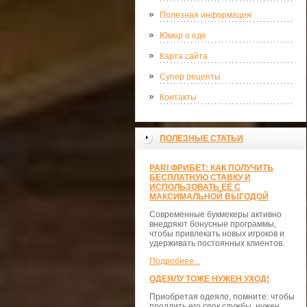
Полезная информация
Юмор о еде
Карта сайта
Супер рецепты
Контакты
ПОЛЕЗНЫЕ СТАТЬИ
PARI ФРИБЕТ: КАК ПОЛУЧИТЬ
БЕСПЛАТНУЮ СТАВКУ И
ИСПОЛЬЗОВАТЬ ЕЁ С
МАКСИМАЛЬНОЙ ВЫГОДОЙ
Современные букмекеры активно
внедряют бонусные программы,
чтобы привлекать новых игроков и
удерживать постоянных клиентов.
Подробнее...
ОДЕЯЛУ ТОЖЕ НУЖЕН УХОД!
Приобретая одеяло, помните: чтобы
продлить его срок службы, нужен