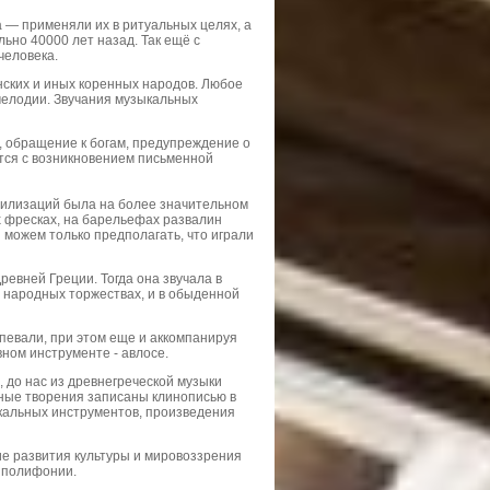
— применяли их в ритуальных целях, а
ьно 40000 лет назад. Так ещё с
человека.
нских и иных коренных народов. Любое
мелодии. Звучания музыкальных
 обращение к богам, предупреждение о
ется с возникновением письменной
вилизаций была на более значительном
х фресках, на барельефах развалин
 можем только предполагать, что играли
евней Греции. Тогда она звучала в
а народных торжествах, и в обыденной
певали, при этом еще и аккомпанируя
вном инструменте - авлосе.
 до нас из древнегреческой музыки
ные творения записаны клинописью в
кальных инструментов, произведения
е развития культуры и мировоззрения
у полифонии.