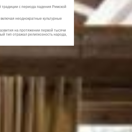
й традиции с периода падения Римской
, включая неоднократные культурные
развития на протяжении первой тысячи
вый тип отражал религиозность народа,