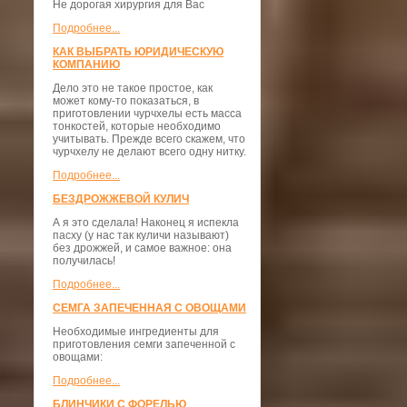
Не дорогая хирургия для Вас
Подробнее...
КАК ВЫБРАТЬ ЮРИДИЧЕСКУЮ
КОМПАНИЮ
Дело это не такое простое, как
может кому-то показаться, в
приготовлении чурчхелы есть масса
тонкостей, которые необходимо
учитывать. Прежде всего скажем, что
чурчхелу не делают всего одну нитку.
Подробнее...
БЕЗДРОЖЖЕВОЙ КУЛИЧ
А я это сделала! Наконец я испекла
пасху (у нас так куличи называют)
без дрожжей, и самое важное: она
получилась!
Подробнее...
СЕМГА ЗАПЕЧЕННАЯ С ОВОЩАМИ
Необходимые ингредиенты для
приготовления семги запеченной с
овощами:
Подробнее...
БЛИНЧИКИ С ФОРЕЛЬЮ