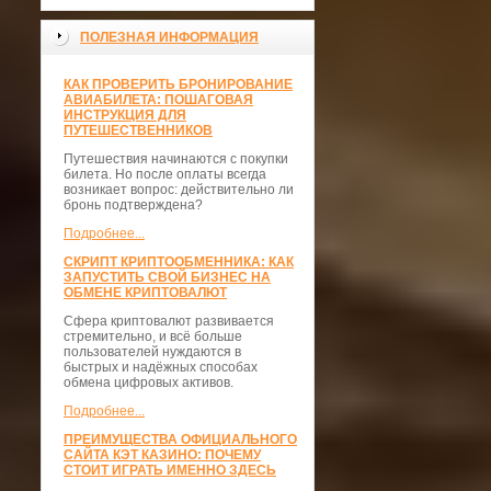
ПОЛЕЗНАЯ ИНФОРМАЦИЯ
КАК ПРОВЕРИТЬ БРОНИРОВАНИЕ
АВИАБИЛЕТА: ПОШАГОВАЯ
ИНСТРУКЦИЯ ДЛЯ
ПУТЕШЕСТВЕННИКОВ
Путешествия начинаются с покупки
билета. Но после оплаты всегда
возникает вопрос: действительно ли
бронь подтверждена?
Подробнее...
СКРИПТ КРИПТООБМЕННИКА: КАК
ЗАПУСТИТЬ СВОЙ БИЗНЕС НА
ОБМЕНЕ КРИПТОВАЛЮТ
Сфера криптовалют развивается
стремительно, и всё больше
пользователей нуждаются в
быстрых и надёжных способах
обмена цифровых активов.
Подробнее...
ПРЕИМУЩЕСТВА ОФИЦИАЛЬНОГО
САЙТА КЭТ КАЗИНО: ПОЧЕМУ
СТОИТ ИГРАТЬ ИМЕННО ЗДЕСЬ