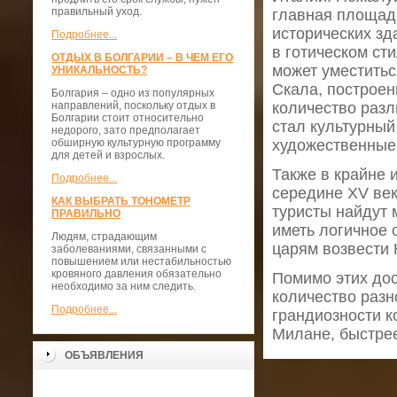
правильный уход.
главная площадь
исторических зд
Подробнее...
в готическом ст
ОТДЫХ В БОЛГАРИИ – В ЧЕМ ЕГО
может уместитьс
УНИКАЛЬНОСТЬ?
Скала, построен
Болгария – одно из популярных
направлений, поскольку отдых в
количество разл
Болгарии стоит относительно
стал культурный
недорого, зато предполагает
обширную культурную программу
художественные 
для детей и взрослых.
Также в крайне 
Подробнее...
середине XV век
КАК ВЫБРАТЬ ТОНОМЕТР
туристы найдут 
ПРАВИЛЬНО
иметь логичное 
Людям, страдающим
царям возвести 
заболеваниями, связанными с
повышением или нестабильностью
кровяного давления обязательно
Помимо этих до
необходимо за ним следить.
количество разн
Подробнее...
грандиозности к
Милане, быстрее
ОБЪЯВЛЕНИЯ