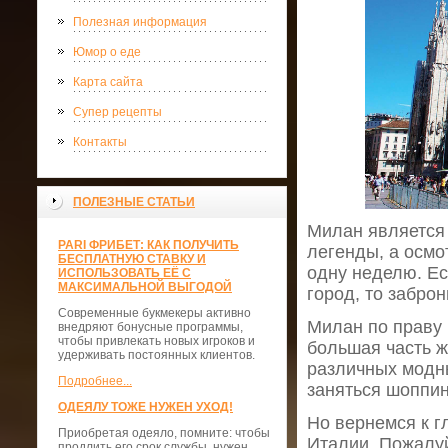
Полезная информация
Юмор о еде
Карта сайта
Супер рецепты
Контакты
ПОЛЕЗНЫЕ СТАТЬИ
Милан является 
PARI ФРИБЕТ: КАК ПОЛУЧИТЬ
легенды, а осмо
БЕСПЛАТНУЮ СТАВКУ И
одну неделю. Ес
ИСПОЛЬЗОВАТЬ ЕЁ С
МАКСИМАЛЬНОЙ ВЫГОДОЙ
город, то забро
Современные букмекеры активно
Милан по праву
внедряют бонусные программы,
чтобы привлекать новых игроков и
большая часть ж
удерживать постоянных клиентов.
различных модны
Подробнее...
заняться шоппин
ОДЕЯЛУ ТОЖЕ НУЖЕН УХОД!
Но вернемся к г
Приобретая одеяло, помните: чтобы
Италии. Пожалуй
продлить его срок службы, нужен