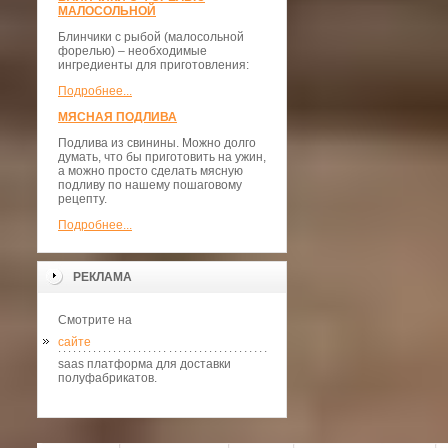
МАЛОСОЛЬНОЙ
Блинчики с рыбой (малосольной
форелью) – необходимые
ингредиенты для приготовления:
Подробнее...
МЯСНАЯ ПОДЛИВА
Подлива из свинины. Можно долго
думать, что бы приготовить на ужин,
а можно просто сделать мясную
подливу по нашему пошаговому
рецепту.
Подробнее...
РЕКЛАМА
Смотрите на
сайте
saas платформа для доставки
полуфабрикатов.