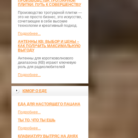
ПРОИЗВОДСТВА ТРОТУАРНОЙ
ПЛИТКИ: ПУТЬ К СОВЕРШЕНСТВУ
Производство тротуарной плитки —
это не просто бизнес, это искусство,
сочетающее в себе высокие
технологии и креативный подход.
Подробнее...
АНТЕННЫ КВ: ВЫБОР И ЦЕНЫ –
КАК ПОЛУЧИТЬ МАКСИМАЛЬНУЮ
ВЫГОДУ
Антенны для коротковолнового
диапазона (КВ) играют ключевую
роль для радиолюбителей
Подробнее...
ЮМОР О ЕДЕ
ЕДА ДЛЯ НАСТОЯЩЕГО ПАЦАНА
Подробнее...
ТЫ ТО, ЧТО ТЫ ЕШЬ
Подробнее...
КЛАВИАТУРУ ВЫТРЯС НА ДНЯХ