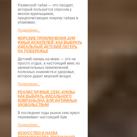
Развесной табак — это продукт,
который пользуется спросом у
многих курильщиков,
предпочитающих покупку табака в
упаковках,
Подробнее...
МОРСКИЕ ПРИКЛЮЧЕНИЯ ДЛЯ
ЮНЫХ ИСКАТЕЛЕЙ: КАК ВЫБРАТЬ
ИДЕАЛЬНЫЙ ДЕТСКИЙ ЛАГЕРЬ
НА ПОБЕРЕЖЬЕ
Детский лагерь на море — это не
просто отдых, а настоящий микс из
увлекательных приключений,
полезных знакомств и здоровья,
которое дарит морской воздух.
Подробнее...
РЕАЛИСТИЧНЫЕ СЕКС-КУКЛЫ:
КАК ВЫБРАТЬ ИДЕАЛЬНОГО
КОМПАНЬОНА ДЛЯ ИНТИМНЫХ
УДОВОЛЬСТВИЙ
В последние годы рынок секс-кукол
переживает настоящий бум.
Подробнее...
ИСКУССТВО И НАУКА