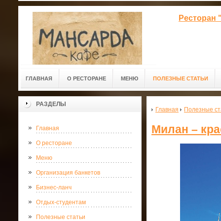
Ресторан 
ГЛАВНАЯ
О РЕСТОРАНЕ
МЕНЮ
ПОЛЕЗНЫЕ СТАТЬИ
РАЗДЕЛЫ
Главная
Полезные ст
Милан – кр
Главная
О ресторане
Меню
Организация банкетов
Бизнес-ланч
Отдых-студентам
Полезные статьи