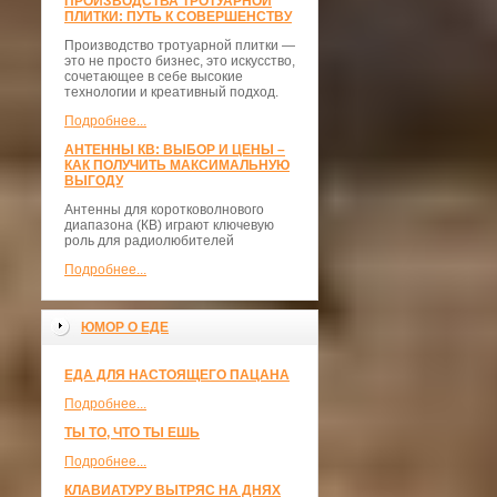
ПРОИЗВОДСТВА ТРОТУАРНОЙ
ПЛИТКИ: ПУТЬ К СОВЕРШЕНСТВУ
Производство тротуарной плитки —
это не просто бизнес, это искусство,
сочетающее в себе высокие
технологии и креативный подход.
Подробнее...
АНТЕННЫ КВ: ВЫБОР И ЦЕНЫ –
КАК ПОЛУЧИТЬ МАКСИМАЛЬНУЮ
ВЫГОДУ
Антенны для коротковолнового
диапазона (КВ) играют ключевую
роль для радиолюбителей
Подробнее...
ЮМОР О ЕДЕ
ЕДА ДЛЯ НАСТОЯЩЕГО ПАЦАНА
Подробнее...
ТЫ ТО, ЧТО ТЫ ЕШЬ
Подробнее...
КЛАВИАТУРУ ВЫТРЯС НА ДНЯХ