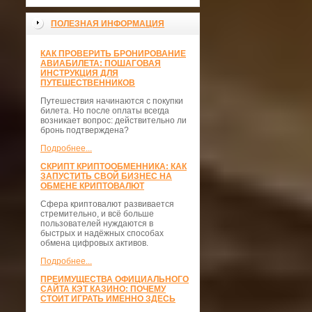
ПОЛЕЗНАЯ ИНФОРМАЦИЯ
КАК ПРОВЕРИТЬ БРОНИРОВАНИЕ
АВИАБИЛЕТА: ПОШАГОВАЯ
ИНСТРУКЦИЯ ДЛЯ
ПУТЕШЕСТВЕННИКОВ
Путешествия начинаются с покупки
билета. Но после оплаты всегда
возникает вопрос: действительно ли
бронь подтверждена?
Подробнее...
СКРИПТ КРИПТООБМЕННИКА: КАК
ЗАПУСТИТЬ СВОЙ БИЗНЕС НА
ОБМЕНЕ КРИПТОВАЛЮТ
Сфера криптовалют развивается
стремительно, и всё больше
пользователей нуждаются в
быстрых и надёжных способах
обмена цифровых активов.
Подробнее...
ПРЕИМУЩЕСТВА ОФИЦИАЛЬНОГО
САЙТА КЭТ КАЗИНО: ПОЧЕМУ
СТОИТ ИГРАТЬ ИМЕННО ЗДЕСЬ