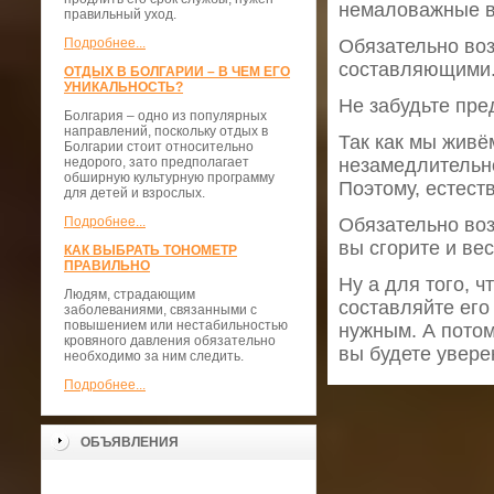
немаловажные ве
правильный уход.
Подробнее...
Обязательно во
составляющими. 
ОТДЫХ В БОЛГАРИИ – В ЧЕМ ЕГО
УНИКАЛЬНОСТЬ?
Не забудьте пре
Болгария – одно из популярных
направлений, поскольку отдых в
Так как мы живё
Болгарии стоит относительно
недорого, зато предполагает
незамедлительн
обширную культурную программу
Поэтому, естест
для детей и взрослых.
Подробнее...
Обязательно воз
вы сгорите и ве
КАК ВЫБРАТЬ ТОНОМЕТР
ПРАВИЛЬНО
Ну а для того, ч
Людям, страдающим
составляйте его
заболеваниями, связанными с
повышением или нестабильностью
нужным. А потом
кровяного давления обязательно
вы будете увере
необходимо за ним следить.
Подробнее...
ОБЪЯВЛЕНИЯ