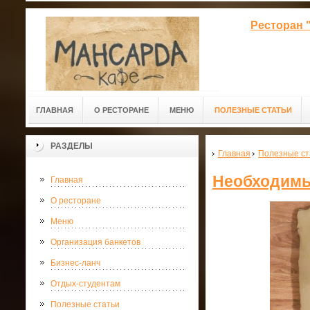
Ресторан 
ГЛАВНАЯ
О РЕСТОРАНЕ
МЕНЮ
ПОЛЕЗНЫЕ СТАТЬИ
РАЗДЕЛЫ
Главная
Полезные ст
Необходимы
Главная
О ресторане
Меню
Организация банкетов
Бизнес-ланч
Отдых-студентам
Полезные статьи