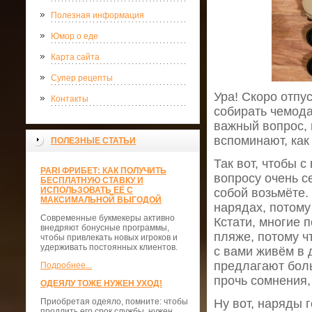
Полезная информация
Юмор о еде
Карта сайта
Супер рецепты
Ура! Скоро отпус
Контакты
собирать чемодан
важный вопрос, 
вспоминают, как
ПОЛЕЗНЫЕ СТАТЬИ
Так вот, чтобы с
PARI ФРИБЕТ: КАК ПОЛУЧИТЬ
вопросу очень с
БЕСПЛАТНУЮ СТАВКУ И
ИСПОЛЬЗОВАТЬ ЕЁ С
собой возьмёте.
МАКСИМАЛЬНОЙ ВЫГОДОЙ
нарядах, потому
Современные букмекеры активно
Кстати, многие 
внедряют бонусные программы,
пляже, потому ч
чтобы привлекать новых игроков и
удерживать постоянных клиентов.
с вами живём в 
предлагают бол
Подробнее...
прочь сомнения,
ОДЕЯЛУ ТОЖЕ НУЖЕН УХОД!
Приобретая одеяло, помните: чтобы
Ну вот, наряды 
продлить его срок службы, нужен