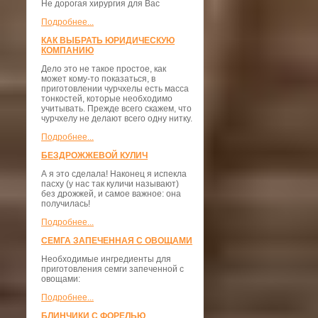
Не дорогая хирургия для Вас
Подробнее...
КАК ВЫБРАТЬ ЮРИДИЧЕСКУЮ
КОМПАНИЮ
Дело это не такое простое, как
может кому-то показаться, в
приготовлении чурчхелы есть масса
тонкостей, которые необходимо
учитывать. Прежде всего скажем, что
чурчхелу не делают всего одну нитку.
Подробнее...
БЕЗДРОЖЖЕВОЙ КУЛИЧ
А я это сделала! Наконец я испекла
пасху (у нас так куличи называют)
без дрожжей, и самое важное: она
получилась!
Подробнее...
СЕМГА ЗАПЕЧЕННАЯ С ОВОЩАМИ
Необходимые ингредиенты для
приготовления семги запеченной с
овощами:
Подробнее...
БЛИНЧИКИ С ФОРЕЛЬЮ