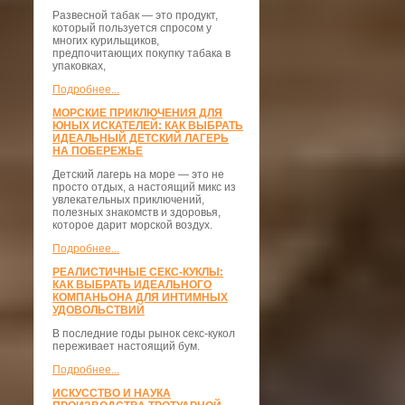
Развесной табак — это продукт,
который пользуется спросом у
многих курильщиков,
предпочитающих покупку табака в
упаковках,
Подробнее...
МОРСКИЕ ПРИКЛЮЧЕНИЯ ДЛЯ
ЮНЫХ ИСКАТЕЛЕЙ: КАК ВЫБРАТЬ
ИДЕАЛЬНЫЙ ДЕТСКИЙ ЛАГЕРЬ
НА ПОБЕРЕЖЬЕ
Детский лагерь на море — это не
просто отдых, а настоящий микс из
увлекательных приключений,
полезных знакомств и здоровья,
которое дарит морской воздух.
Подробнее...
РЕАЛИСТИЧНЫЕ СЕКС-КУКЛЫ:
КАК ВЫБРАТЬ ИДЕАЛЬНОГО
КОМПАНЬОНА ДЛЯ ИНТИМНЫХ
УДОВОЛЬСТВИЙ
В последние годы рынок секс-кукол
переживает настоящий бум.
Подробнее...
ИСКУССТВО И НАУКА