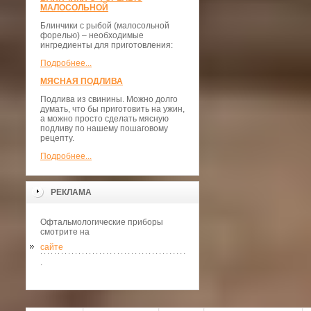
МАЛОСОЛЬНОЙ
Блинчики с рыбой (малосольной
форелью) – необходимые
ингредиенты для приготовления:
Подробнее...
МЯСНАЯ ПОДЛИВА
Подлива из свинины. Можно долго
думать, что бы приготовить на ужин,
а можно просто сделать мясную
подливу по нашему пошаговому
рецепту.
Подробнее...
РЕКЛАМА
Офтальмологические приборы
смотрите на
сайте
.