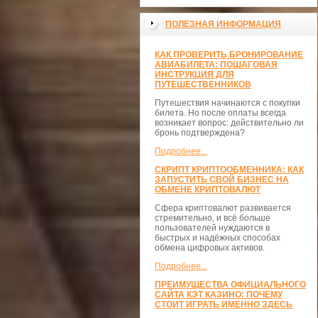
ПОЛЕЗНАЯ ИНФОРМАЦИЯ
КАК ПРОВЕРИТЬ БРОНИРОВАНИЕ
АВИАБИЛЕТА: ПОШАГОВАЯ
ИНСТРУКЦИЯ ДЛЯ
ПУТЕШЕСТВЕННИКОВ
Путешествия начинаются с покупки
билета. Но после оплаты всегда
возникает вопрос: действительно ли
бронь подтверждена?
Подробнее...
СКРИПТ КРИПТООБМЕННИКА: КАК
ЗАПУСТИТЬ СВОЙ БИЗНЕС НА
ОБМЕНЕ КРИПТОВАЛЮТ
Сфера криптовалют развивается
стремительно, и всё больше
пользователей нуждаются в
быстрых и надёжных способах
обмена цифровых активов.
Подробнее...
ПРЕИМУЩЕСТВА ОФИЦИАЛЬНОГО
САЙТА КЭТ КАЗИНО: ПОЧЕМУ
СТОИТ ИГРАТЬ ИМЕННО ЗДЕСЬ