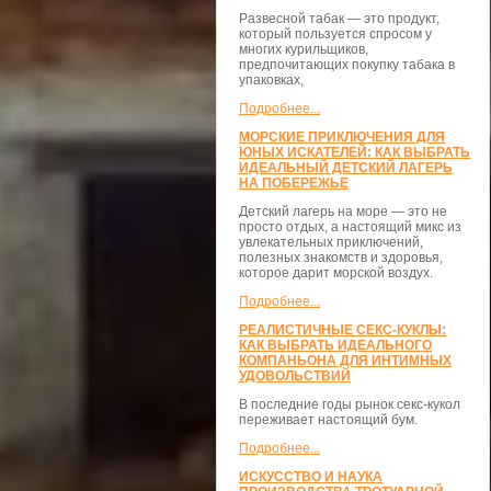
Развесной табак — это продукт,
который пользуется спросом у
многих курильщиков,
предпочитающих покупку табака в
упаковках,
Подробнее...
МОРСКИЕ ПРИКЛЮЧЕНИЯ ДЛЯ
ЮНЫХ ИСКАТЕЛЕЙ: КАК ВЫБРАТЬ
ИДЕАЛЬНЫЙ ДЕТСКИЙ ЛАГЕРЬ
НА ПОБЕРЕЖЬЕ
Детский лагерь на море — это не
просто отдых, а настоящий микс из
увлекательных приключений,
полезных знакомств и здоровья,
которое дарит морской воздух.
Подробнее...
РЕАЛИСТИЧНЫЕ СЕКС-КУКЛЫ:
КАК ВЫБРАТЬ ИДЕАЛЬНОГО
КОМПАНЬОНА ДЛЯ ИНТИМНЫХ
УДОВОЛЬСТВИЙ
В последние годы рынок секс-кукол
переживает настоящий бум.
Подробнее...
ИСКУССТВО И НАУКА