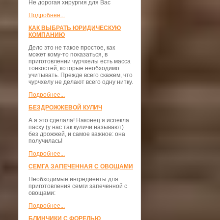
Не дорогая хирургия для Вас
Подробнее...
КАК ВЫБРАТЬ ЮРИДИЧЕСКУЮ
КОМПАНИЮ
Дело это не такое простое, как
может кому-то показаться, в
приготовлении чурчхелы есть масса
тонкостей, которые необходимо
учитывать. Прежде всего скажем, что
чурчхелу не делают всего одну нитку.
Подробнее...
БЕЗДРОЖЖЕВОЙ КУЛИЧ
А я это сделала! Наконец я испекла
пасху (у нас так куличи называют)
без дрожжей, и самое важное: она
получилась!
Подробнее...
СЕМГА ЗАПЕЧЕННАЯ С ОВОЩАМИ
Необходимые ингредиенты для
приготовления семги запеченной с
овощами:
Подробнее...
БЛИНЧИКИ С ФОРЕЛЬЮ