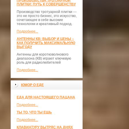
ПРОИЗВОДСТВА ТРОТУАРНОЙ
ПЛИТКИ: ПУТЬ К СОВЕРШЕНСТВУ
Производство тротуарной плитки —
это не просто бизнес, это искусство,
сочетающее в себе высокие
технологии и креативный подход.
Подробнее...
АНТЕННЫ КВ: ВЫБОР И ЦЕНЫ –
КАК ПОЛУЧИТЬ МАКСИМАЛЬНУЮ
ВЫГОДУ
Антенны для коротковолнового
диапазона (КВ) играют ключевую
роль для радиолюбителей
Подробнее...
ЮМОР О ЕДЕ
ЕДА ДЛЯ НАСТОЯЩЕГО ПАЦАНА
Подробнее...
ТЫ ТО, ЧТО ТЫ ЕШЬ
Подробнее...
КЛАВИАТУРУ ВЫТРЯС НА ДНЯХ