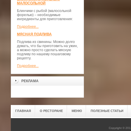
МАЛОСОЛЬНОЙ
Блинчики с рыбой (малосольной
форелью) – необходимые
ингредиенты для приготовления:
Подробнее...
МЯСНАЯ ПОДЛИВА
Подлива из свинины. Можно долго
думать, что бы приготовить на ужин,
а можно просто сделать мясную
подливу по нашему пошаговому
рецепту.
Подробнее...
РЕКЛАМА
ГЛАВНАЯ
О РЕСТОРАНЕ
МЕНЮ
ПОЛЕЗНЫЕ СТАТЬИ
Copyright © 20