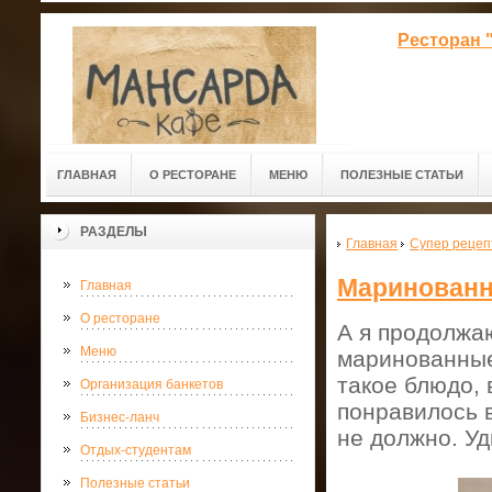
Ресторан 
ГЛАВНАЯ
О РЕСТОРАНЕ
МЕНЮ
ПОЛЕЗНЫЕ СТАТЬИ
РАЗДЕЛЫ
Главная
Супер реце
Маринован
Главная
О ресторане
А я продолжаю
Меню
маринованные
такое блюдо, 
Организация банкетов
понравилось 
Бизнес-ланч
не должно. Уд
Отдых-студентам
Полезные статьи