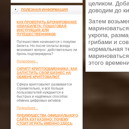
целиком. Доб
доводим до ки
ПОЛЕЗНАЯ ИНФОРМАЦИЯ
Затем возьмем
КАК ПРОВЕРИТЬ БРОНИРОВАНИЕ
АВИАБИЛЕТА: ПОШАГОВАЯ
мариноваться,
ИНСТРУКЦИЯ ДЛЯ
укропа, разма
ПУТЕШЕСТВЕННИКОВ
грибами и сов
Путешествия начинаются с покупки
билета. Но после оплаты всегда
нормальная т
возникает вопрос: действительно ли
бронь подтверждена?
мариноваться 
Подробнее...
этого времен
СКРИПТ КРИПТООБМЕННИКА: КАК
ЗАПУСТИТЬ СВОЙ БИЗНЕС НА
ОБМЕНЕ КРИПТОВАЛЮТ
Сфера криптовалют развивается
стремительно, и всё больше
пользователей нуждаются в
быстрых и надёжных способах
обмена цифровых активов.
Подробнее...
ПРЕИМУЩЕСТВА ОФИЦИАЛЬНОГО
САЙТА КЭТ КАЗИНО: ПОЧЕМУ
СТОИТ ИГРАТЬ ИМЕННО ЗДЕСЬ