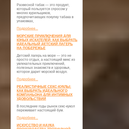
Развесной табак — это продукт,
который пользуется спросом у
многих курильщиков,
предпочитающих покупку табака в
упаковках,
Подробнее...
МОРСКИЕ ПРИКЛЮЧЕНИЯ ДЛЯ
ЮНЫХ ИСКАТЕЛЕЙ: КАК ВЫБРАТЬ
ИДЕАЛЬНЫЙ ДЕТСКИЙ ЛАГЕРЬ
НА ПОБЕРЕЖЬЕ
Детский лагерь на море — это не
просто отдых, а настоящий микс из
увлекательных приключений,
полезных знакомств и здоровья,
которое дарит морской воздух.
Подробнее...
РЕАЛИСТИЧНЫЕ СЕКС-КУКЛЫ:
КАК ВЫБРАТЬ ИДЕАЛЬНОГО
КОМПАНЬОНА ДЛЯ ИНТИМНЫХ
УДОВОЛЬСТВИЙ
В последние годы рынок секс-кукол
переживает настоящий бум.
Подробнее...
ИСКУССТВО И НАУКА