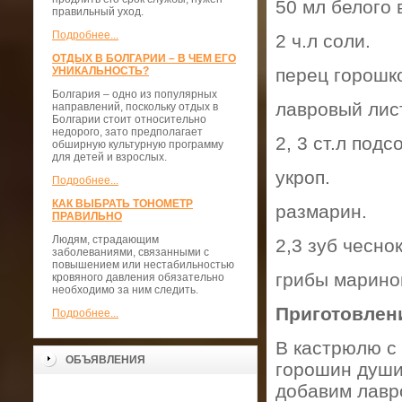
50 мл белого 
правильный уход.
Подробнее...
2 ч.л соли.
ОТДЫХ В БОЛГАРИИ – В ЧЕМ ЕГО
УНИКАЛЬНОСТЬ?
перец горошк
Болгария – одно из популярных
лавровый лис
направлений, поскольку отдых в
Болгарии стоит относительно
недорого, зато предполагает
2, 3 ст.л под
обширную культурную программу
для детей и взрослых.
укроп.
Подробнее...
КАК ВЫБРАТЬ ТОНОМЕТР
размарин.
ПРАВИЛЬНО
Людям, страдающим
2,3 зуб чеснок
заболеваниями, связанными с
повышением или нестабильностью
грибы марино
кровяного давления обязательно
необходимо за ним следить.
Приготовлен
Подробнее...
В кастрюлю с 
ОБЪЯВЛЕНИЯ
горошин душис
добавим лавр