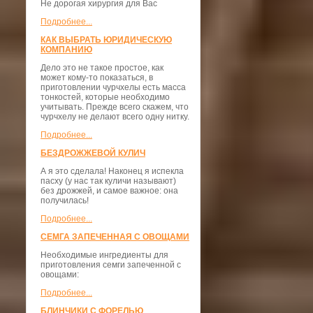
Не дорогая хирургия для Вас
Подробнее...
КАК ВЫБРАТЬ ЮРИДИЧЕСКУЮ
КОМПАНИЮ
Дело это не такое простое, как
может кому-то показаться, в
приготовлении чурчхелы есть масса
тонкостей, которые необходимо
учитывать. Прежде всего скажем, что
чурчхелу не делают всего одну нитку.
Подробнее...
БЕЗДРОЖЖЕВОЙ КУЛИЧ
А я это сделала! Наконец я испекла
пасху (у нас так куличи называют)
без дрожжей, и самое важное: она
получилась!
Подробнее...
СЕМГА ЗАПЕЧЕННАЯ С ОВОЩАМИ
Необходимые ингредиенты для
приготовления семги запеченной с
овощами:
Подробнее...
БЛИНЧИКИ С ФОРЕЛЬЮ