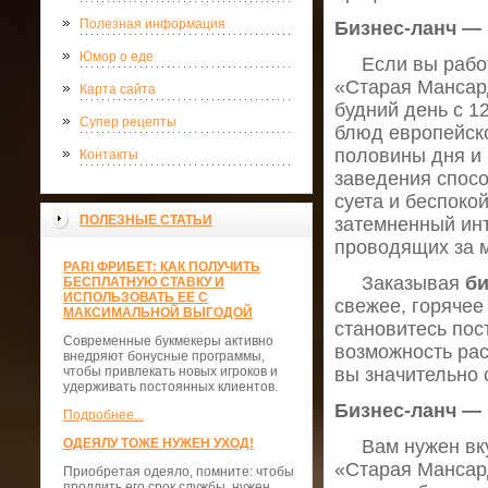
Полезная информация
Бизнес-ланч — 
Юмор о еде
Если вы работа
«Старая Мансар
Карта сайта
будний день с 1
Супер рецепты
блюд европейско
половины дня и
Контакты
заведения спосо
суета и беспоко
ПОЛЕЗНЫЕ СТАТЬИ
затемненный ин
проводящих за 
PARI ФРИБЕТ: КАК ПОЛУЧИТЬ
Заказывая
би
БЕСПЛАТНУЮ СТАВКУ И
ИСПОЛЬЗОВАТЬ ЕЁ С
свежее, горячее
МАКСИМАЛЬНОЙ ВЫГОДОЙ
становитесь пос
Современные букмекеры активно
возможность рас
внедряют бонусные программы,
чтобы привлекать новых игроков и
вы значительно 
удерживать постоянных клиентов.
Бизнес-ланч — 
Подробнее...
ОДЕЯЛУ ТОЖЕ НУЖЕН УХОД!
Вам нужен вку
«Старая Мансард
Приобретая одеяло, помните: чтобы
продлить его срок службы, нужен