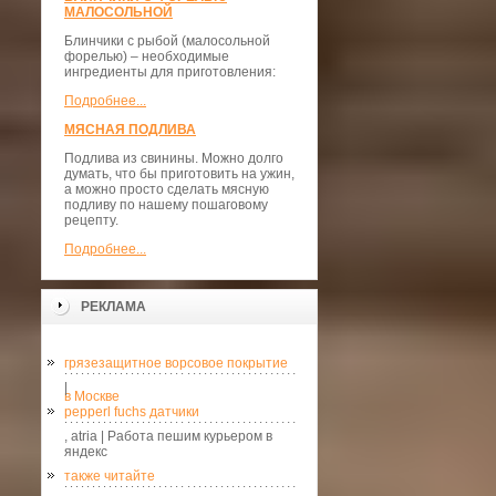
МАЛОСОЛЬНОЙ
Блинчики с рыбой (малосольной
форелью) – необходимые
ингредиенты для приготовления:
Подробнее...
МЯСНАЯ ПОДЛИВА
Подлива из свинины. Можно долго
думать, что бы приготовить на ужин,
а можно просто сделать мясную
подливу по нашему пошаговому
рецепту.
Подробнее...
РЕКЛАМА
грязезащитное ворсовое покрытие
|
в Москве
pepperl fuchs датчики
, atria | Работа пешим курьером в
яндекс
также читайте