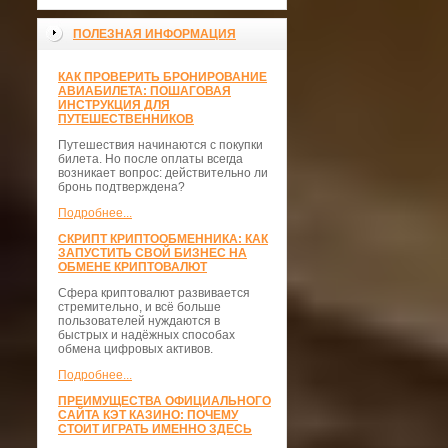
ПОЛЕЗНАЯ ИНФОРМАЦИЯ
КАК ПРОВЕРИТЬ БРОНИРОВАНИЕ
АВИАБИЛЕТА: ПОШАГОВАЯ
ИНСТРУКЦИЯ ДЛЯ
ПУТЕШЕСТВЕННИКОВ
Путешествия начинаются с покупки
билета. Но после оплаты всегда
возникает вопрос: действительно ли
бронь подтверждена?
Подробнее...
СКРИПТ КРИПТООБМЕННИКА: КАК
ЗАПУСТИТЬ СВОЙ БИЗНЕС НА
ОБМЕНЕ КРИПТОВАЛЮТ
Сфера криптовалют развивается
стремительно, и всё больше
пользователей нуждаются в
быстрых и надёжных способах
обмена цифровых активов.
Подробнее...
ПРЕИМУЩЕСТВА ОФИЦИАЛЬНОГО
САЙТА КЭТ КАЗИНО: ПОЧЕМУ
СТОИТ ИГРАТЬ ИМЕННО ЗДЕСЬ