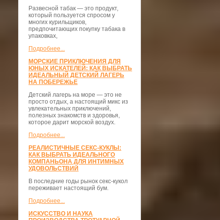
Развесной табак — это продукт,
который пользуется спросом у
многих курильщиков,
предпочитающих покупку табака в
упаковках,
Подробнее...
МОРСКИЕ ПРИКЛЮЧЕНИЯ ДЛЯ
ЮНЫХ ИСКАТЕЛЕЙ: КАК ВЫБРАТЬ
ИДЕАЛЬНЫЙ ДЕТСКИЙ ЛАГЕРЬ
НА ПОБЕРЕЖЬЕ
Детский лагерь на море — это не
просто отдых, а настоящий микс из
увлекательных приключений,
полезных знакомств и здоровья,
которое дарит морской воздух.
Подробнее...
РЕАЛИСТИЧНЫЕ СЕКС-КУКЛЫ:
КАК ВЫБРАТЬ ИДЕАЛЬНОГО
КОМПАНЬОНА ДЛЯ ИНТИМНЫХ
УДОВОЛЬСТВИЙ
В последние годы рынок секс-кукол
переживает настоящий бум.
Подробнее...
ИСКУССТВО И НАУКА