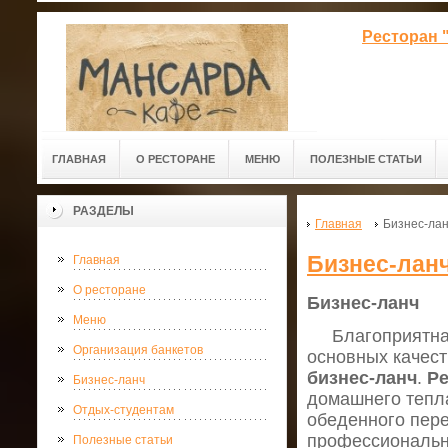
Ресторан 
ГЛАВНАЯ
О РЕСТОРАНЕ
МЕНЮ
ПОЛЕЗНЫЕ СТАТЬИ
РАЗДЕЛЫ
Главная
Бизнес-ла
Бизнес-лан
Главная
О ресторане
Бизнес-ланч
Меню
Благоприятная
Организация банкетов
основных качес
бизнес-ланч
.
Ре
Бизнес-ланч
домашнего тепла
Отдых-студентам
обеденного пер
профессиональн
Полезные статьи