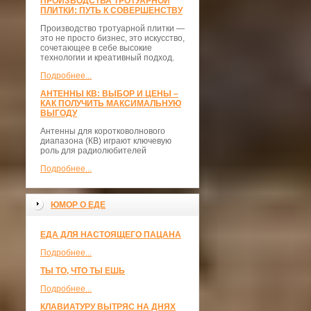
ПРОИЗВОДСТВА ТРОТУАРНОЙ
ПЛИТКИ: ПУТЬ К СОВЕРШЕНСТВУ
Производство тротуарной плитки —
это не просто бизнес, это искусство,
сочетающее в себе высокие
технологии и креативный подход.
Подробнее...
АНТЕННЫ КВ: ВЫБОР И ЦЕНЫ –
КАК ПОЛУЧИТЬ МАКСИМАЛЬНУЮ
ВЫГОДУ
Антенны для коротковолнового
диапазона (КВ) играют ключевую
роль для радиолюбителей
Подробнее...
ЮМОР О ЕДЕ
ЕДА ДЛЯ НАСТОЯЩЕГО ПАЦАНА
Подробнее...
ТЫ ТО, ЧТО ТЫ ЕШЬ
Подробнее...
КЛАВИАТУРУ ВЫТРЯС НА ДНЯХ